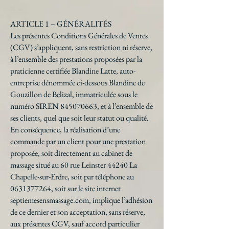
ARTICLE 1 – GÉNÉRALITÉS
Les présentes Conditions Générales de Ventes
(CGV) s’appliquent, sans restriction ni réserve,
à l’ensemble des prestations proposées par la
praticienne certifiée Blandine Latte, auto-
entreprise dénommée ci-dessous Blandine de
Gouzillon de Belizal, immatriculée sous le
numéro SIREN
845070663
, et à l’ensemble de
ses clients, quel que soit leur statut ou qualité.
En conséquence, la réalisation d’une
commande par un client pour une prestation
proposée, soit directement au cabinet de
massage situé au 60 rue Leinster 44240 La
Chapelle-sur-Erdre, soit par téléphone au
0631377264, soit sur le site internet
septiemesensmassage.com, implique l’adhésion
de ce dernier et son acceptation, sans réserve,
aux présentes CGV, sauf accord particulier